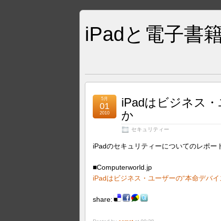
iPadと電子書
iPadはビジネス
5月
01
か
2010
セキュリティー
iPadのセキュリティーについてのレポー
■Computerworld.jp
iPadはビジネス・ユーザーの“本命デバ
share: