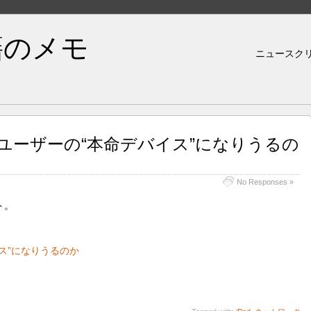
籍のメモ
ニュースク
・ユーザーの“本命デバイス”になりうるの
No Responses »
ト。
イス”になりうるのか