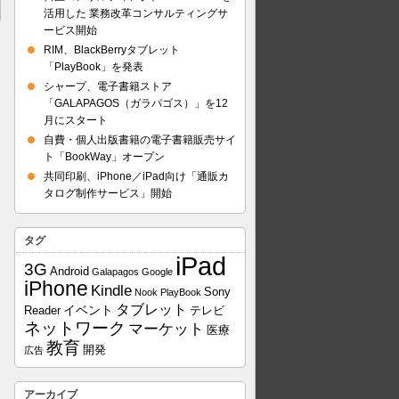
活用した 業務改革コンサルティングサ
ービス開始
RIM、BlackBerryタブレット
「PlayBook」を発表
シャープ、電子書籍ストア
「GALAPAGOS（ガラパゴス）」を12
月にスタート
自費・個人出版書籍の電子書籍販売サイ
ト「BookWay」オープン
共同印刷、iPhone／iPad向け「通販カ
タログ制作サービス」開始
タグ
iPad
3G
Android
Galapagos
Google
iPhone
Kindle
Sony
Nook
PlayBook
タブレット
イベント
Reader
テレビ
ネットワーク
マーケット
医療
教育
開発
広告
アーカイブ